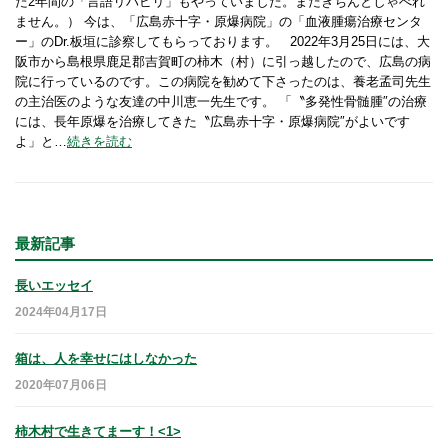
た2年間の「言語リハビリ」もやっていました。まだきちんとしゃべれ
ません。） 今は、「広島赤十字・原爆病院」の「血液腫瘍治療センタ
ー」のDr.板垣に診察してもらっております。 2022年3月25日には、大
阪市から島根県鹿足郡吉賀町の柿木（村）に引っ越したので、広島の病
院に行っているのです。この病院を勧めて下さったのは、養老孟司先生
の主治医のような友達の中川恵一先生です。 「〝多発性骨髄腫″の治療
には、長年原爆を治療してきた〝広島赤十字・原爆病院″がよいです
よ」と…
続きを読む
最新記事
長いエッセイ
2024年04月17日
箱は、人を幸せにはしなかった
2020年07月06日
柿木村で生きてまーす！<1>