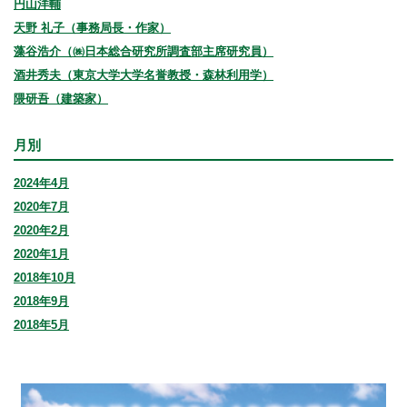
円山洋輔
天野 礼子（事務局長・作家）
藻谷浩介（㈱日本総合研究所調査部主席研究員）
酒井秀夫（東京大学大学名誉教授・森林利用学）
隈研吾（建築家）
月別
2024年4月
2020年7月
2020年2月
2020年1月
2018年10月
2018年9月
2018年5月