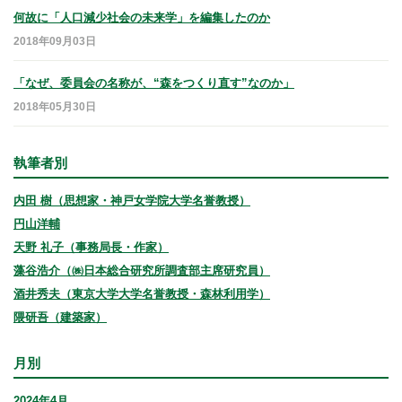
何故に「人口減少社会の未来学」を編集したのか
2018年09月03日
「なぜ、委員会の名称が、“森をつくり直す”なのか」
2018年05月30日
執筆者別
内田 樹（思想家・神戸女学院大学名誉教授）
円山洋輔
天野 礼子（事務局長・作家）
藻谷浩介（㈱日本総合研究所調査部主席研究員）
酒井秀夫（東京大学大学名誉教授・森林利用学）
隈研吾（建築家）
月別
2024年4月